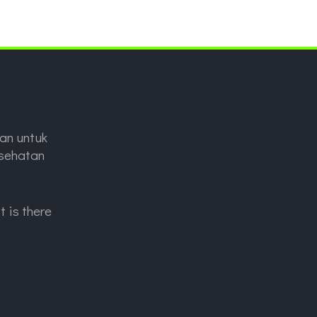
an untuk
esehatan
t is there