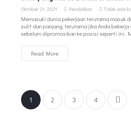
Oktober 21, 2021
Pendidikan
Tidak ada k
Memasuki dunia pekerjaan terutama masuk d
sulit dan panjang, terutama jika Anda beker
sebelum dipromosikan ke posisi seperti ini
Read More
Paginasi
1
2
3
4
pos