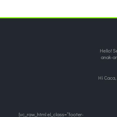
Hello! 
anak-an
Hi Caca, 
[vc_raw_html el_class=”footer-