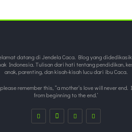
Selamat datang di Jendela Caca. Blog yang didedikasik
ak Indonesia. Tulisan dari hati tentang pendidikan, k
anak, parenting, dan kisah-kisah lucu dari ibu Caca.
please remember this, “a mother’s love will never end. I
from beginning to the end.’