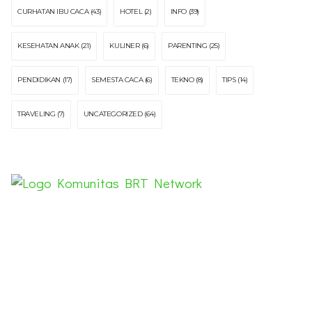
CURHATAN IBU CACA
(43)
HOTEL
(2)
INFO
(39)
KESEHATAN ANAK
(21)
KULINER
(6)
PARENTING
(25)
PENDIDIKAN
(17)
SEMESTA CACA
(6)
TEKNO
(8)
TIPS
(14)
TRAVELING
(7)
UNCATEGORIZED
(64)