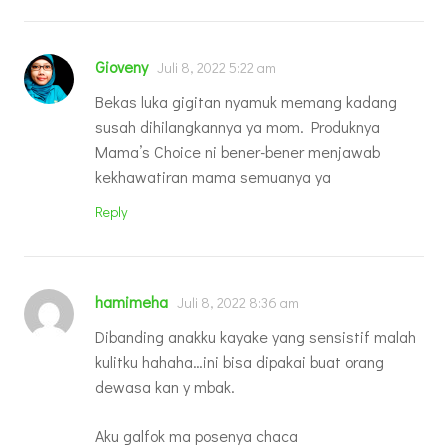
Gioveny
Juli 8, 2022 5:22 am
Bekas luka gigitan nyamuk memang kadang
susah dihilangkannya ya mom. Produknya
Mama’s Choice ni bener-bener menjawab
kekhawatiran mama semuanya ya
Reply
hamimeha
Juli 8, 2022 8:36 am
Dibanding anakku kayake yang sensistif malah
kulitku hahaha…ini bisa dipakai buat orang
dewasa kan y mbak.
Aku galfok ma posenya chaca