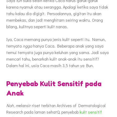
Saya
tuh
suka sedih ketika Caca harus garuk-garuk
karena nyamuk atau serangga. Apalagi ketika saya tidak
tahu kalau dia digigit. Persoalannya, gigitan itu akan
membekas, dan jadi menghitam seiring waktu. Orang
bilang, kulitnya seperti kulit nanas.
Iya, Caca memang punya jenis kulit seperti itu. Namun,
ternyata
ngga
hanya Caca. Beberapa anak yang saya
temui ternyata juga punya keluhan yang sama. Jadi saya
mencari tahu, benarkah kulit anak-anak itu sensitif?
Dalam hal ini, usia Caca masih 3,5 tahun ya Bun.
Penyebab Kulit Sensitif pada
Anak
Nah, m
elansir riset terbitan Archives of Dermatological
Research pada laman sehatQ, penyebab
kulit sensitif