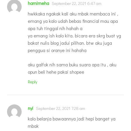
hamimeha
September 22, 2021 6:47 am
hwkkaka ngakak kali aku mbak membaca ini ,
emang ya kalo udah bebas financial mau apa
apa tuh tinggal nih hahah a
ya emang ish kalo kita. bicara era skrg buat yg
bakat nulis blog jadui pilihan. btw aku juga
penggua si oranye ini hahaha
aku galfok nih sama buku suara apa itu , aku
opun beli hehe pakai shopee
Reply
nyi
September 22, 2021 7:28 am
kalo belanja bawaannya jadi hepi banget ya
mbak