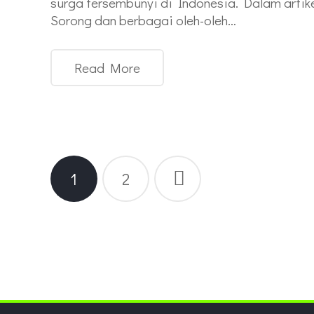
surga tersembunyi di Indonesia. Dalam artik
Sorong dan berbagai oleh-oleh…
Read More
Paginasi
1
2
pos