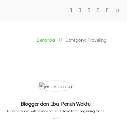
Beranda
Category: Traveling
Blogger dan Ibu Penuh Waktu
A mothers love will never end. It is there from beginning to the
end