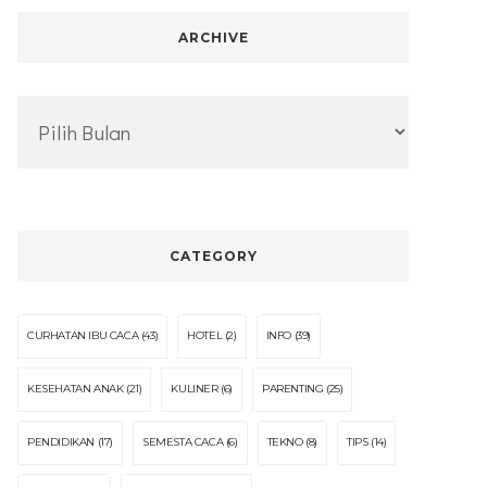
ARCHIVE
Archive
CATEGORY
CURHATAN IBU CACA
(43)
HOTEL
(2)
INFO
(39)
KESEHATAN ANAK
(21)
KULINER
(6)
PARENTING
(25)
PENDIDIKAN
(17)
SEMESTA CACA
(6)
TEKNO
(8)
TIPS
(14)