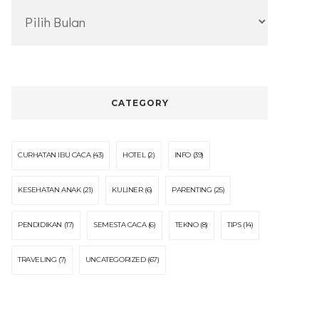
Archive
CATEGORY
CURHATAN IBU CACA
(43)
HOTEL
(2)
INFO
(39)
KESEHATAN ANAK
(21)
KULINER
(6)
PARENTING
(25)
PENDIDIKAN
(17)
SEMESTA CACA
(6)
TEKNO
(8)
TIPS
(14)
TRAVELING
(7)
UNCATEGORIZED
(67)