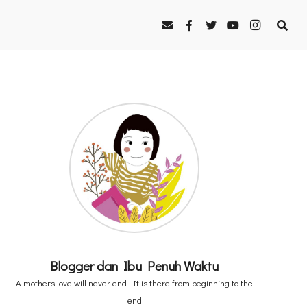
Blogger dan Ibu Penuh Waktu
A mothers love will never end. It is there from beginning to the
end