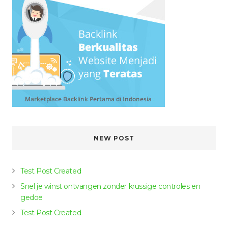
NEW POST
Test Post Created
Snel je winst ontvangen zonder krussige controles en
gedoe
Test Post Created