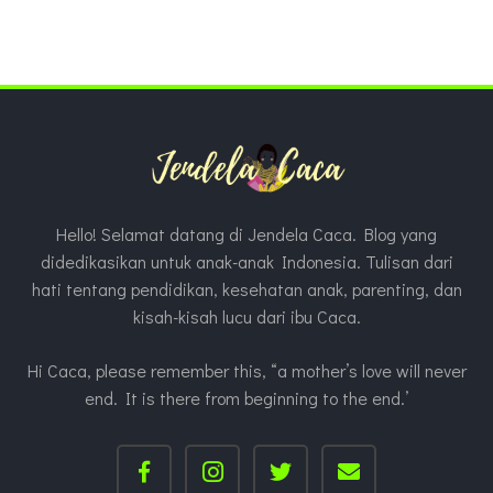
Hello! Selamat datang di Jendela Caca. Blog yang
didedikasikan untuk anak-anak Indonesia. Tulisan dari
hati tentang pendidikan, kesehatan anak, parenting, dan
kisah-kisah lucu dari ibu Caca.
Hi Caca, please remember this, “a mother’s love will never
end. It is there from beginning to the end.’