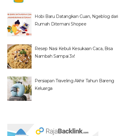
Hobi Baru Datangkan Cuan, Ngeblog dari
Rumah Ditemani Shopee
Resep Nasi Kebuli Kesukaan Caca, Bisa
Nambah Sampai 3x!
Persiapan Traveling Akhir Tahun Bareng
Keluarga