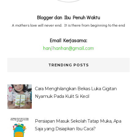
Blogger dan Ibu Penuh Waktu
A mothers love will never end. It is there from beginning to the end
Email Kerjasama:
hanjihanhan@gmail.com
TRENDING POSTS
Cara Menghilangkan Bekas Luka Gigitan
Nyamuk Pada Kulit Si Kecil
Persiapan Masuk Sekolah Tatap Muka, Apa
Saja yang Disiapkan Ibu Caca?