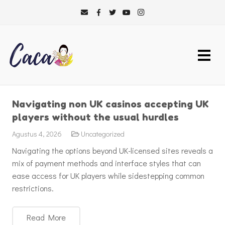
Navigating non UK casinos accepting UK
players without the usual hurdles
Agustus 4, 2026
Uncategorized
Navigating the options beyond UK-licensed sites reveals a
mix of payment methods and interface styles that can
ease access for UK players while sidestepping common
restrictions.
Read More