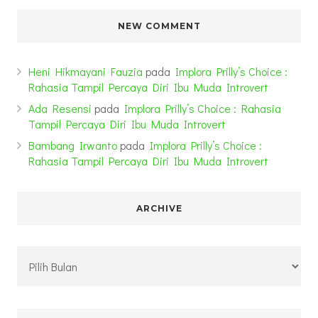
NEW COMMENT
Heni Hikmayani Fauzia
pada
Implora Prilly’s Choice :
Rahasia Tampil Percaya Diri Ibu Muda Introvert
Ada Resensi
pada
Implora Prilly’s Choice : Rahasia
Tampil Percaya Diri Ibu Muda Introvert
Bambang Irwanto
pada
Implora Prilly’s Choice :
Rahasia Tampil Percaya Diri Ibu Muda Introvert
ARCHIVE
Archive