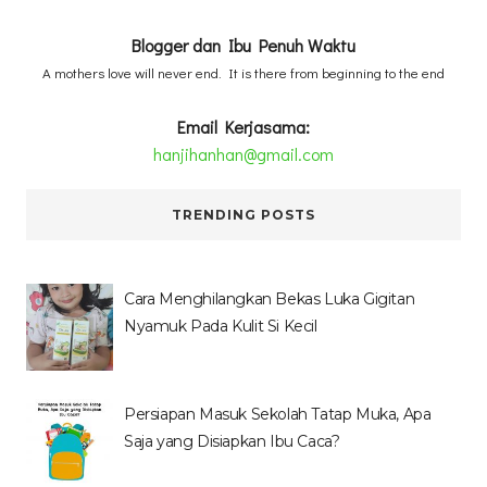
Blogger dan Ibu Penuh Waktu
A mothers love will never end. It is there from beginning to the end
Email Kerjasama:
hanjihanhan@gmail.com
TRENDING POSTS
Cara Menghilangkan Bekas Luka Gigitan
Nyamuk Pada Kulit Si Kecil
Persiapan Masuk Sekolah Tatap Muka, Apa
Saja yang Disiapkan Ibu Caca?