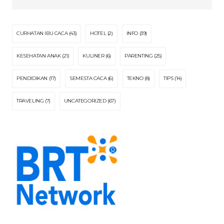
CURHATAN IBU CACA
(43)
HOTEL
(2)
INFO
(39)
KESEHATAN ANAK
(21)
KULINER
(6)
PARENTING
(25)
PENDIDIKAN
(17)
SEMESTA CACA
(6)
TEKNO
(8)
TIPS
(14)
TRAVELING
(7)
UNCATEGORIZED
(67)