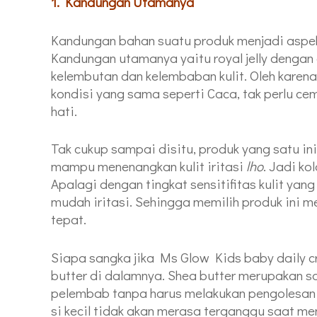
1. Kandungan Utamanya
Kandungan bahan suatu produk menjadi aspek
Kandungan utamanya yaitu royal jelly denga
kelembutan dan kelembaban kulit. Oleh karen
kondisi yang sama seperti Caca, tak perlu ce
hati.
Tak cukup sampai disitu, produk yang satu i
mampu menenangkan kulit iritasi
lho
. Jadi k
Apalagi dengan tingkat sensitifitas kulit yan
mudah iritasi. Sehingga memilih produk ini m
tepat.
Siapa sangka jika Ms Glow Kids baby daily c
butter di dalamnya. Shea butter merupakan 
pelembab tanpa harus melakukan pengolesan
si kecil tidak akan merasa terganggu saat m