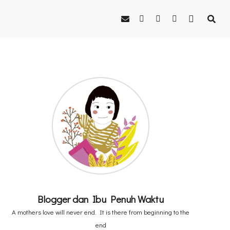
Blogger dan Ibu Penuh Waktu
A mothers love will never end. It is there from beginning to the
end