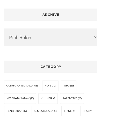
ARCHIVE
Archive
CATEGORY
CURHATAN IBU CACA
(43)
HOTEL
(2)
INFO
(39)
KESEHATAN ANAK
(21)
KULINER
(6)
PARENTING
(25)
PENDIDIKAN
(17)
SEMESTA CACA
(6)
TEKNO
(8)
TIPS
(14)