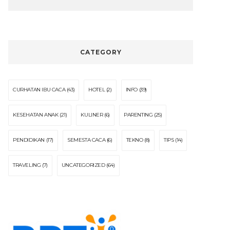
CATEGORY
CURHATAN IBU CACA
(43)
HOTEL
(2)
INFO
(39)
KESEHATAN ANAK
(21)
KULINER
(6)
PARENTING
(25)
PENDIDIKAN
(17)
SEMESTA CACA
(6)
TEKNO
(8)
TIPS
(14)
TRAVELING
(7)
UNCATEGORIZED
(64)