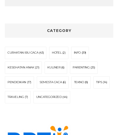
CATEGORY
CURHATAN IBU CACA
(43)
HOTEL
(2)
INFO
(39)
KESEHATAN ANAK
(21)
KULINER
(6)
PARENTING
(25)
PENDIDIKAN
(17)
SEMESTA CACA
(6)
TEKNO
(8)
TIPS
(14)
TRAVELING
(7)
UNCATEGORIZED
(44)