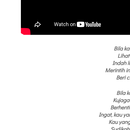
Bila k
Lihat
Indah l
Merintih i
Beri c
Bila 
Kujaga
Berhent
Ingat, kau y
Kau yan
Sudikah