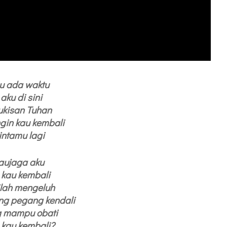
au ada waktu
 aku di sini
ukisan Tuhan
ngin kau kembali
intamu lagi
kaujaga aku
 kau kembali
ilah mengeluh
ang pegang kendali
g mampu obati
 kau kembali?