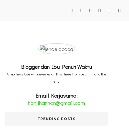
Blogger dan Ibu Penuh Waktu
A mothers love will never end. It is there from beginning to the
end
Email Kerjasama:
hanjihanhan@gmail.com
TRENDING POSTS