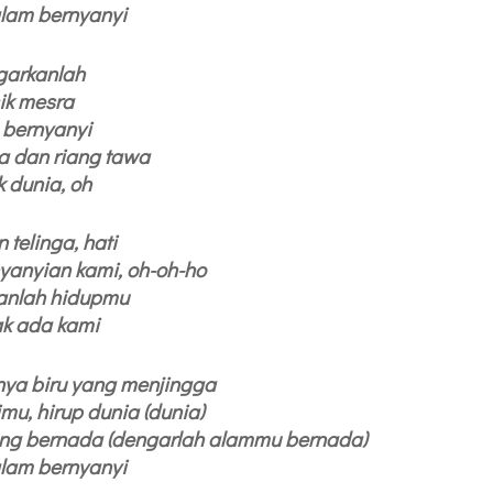
lam bernyanyi
garkanlah
ik mesra
 bernyanyi
 dan riang tawa
 dunia, oh
telinga, hati
yanyian kami, oh-oh-ho
anlah hidupmu
ak ada kami
ya biru yang menjingga
u, hirup dunia (dunia)
ang bernada (dengarlah alammu bernada)
lam bernyanyi