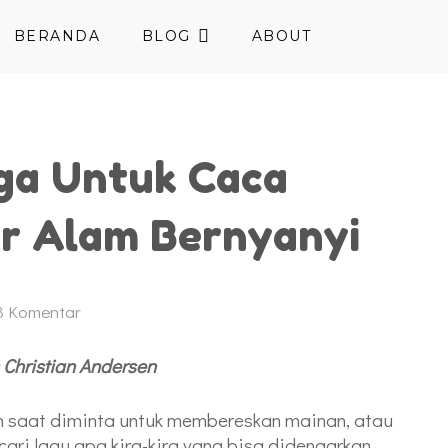
BERANDA
BLOG
ABOUT
ga Untuk Caca
r Alam Bernyanyi
8
Komentar
 Christian Andersen
 saat diminta untuk membereskan mainan, atau
ari lagu apa kira-kira yang bisa didengarkan