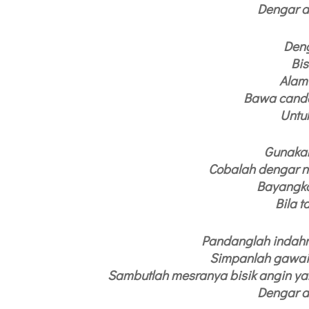
Dengar a
Den
Bis
Alam
Bawa canda
Untuk
Gunakan 
Cobalah dengar n
Bayangk
Bila t
Pandanglah indahn
Simpanlah gawaim
Sambutlah mesranya bisik angin y
Dengar a