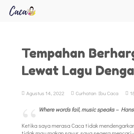
Tempahan Berhar
Lewat Lagu Denga
Agustus 14, 2022
Curhatan Ibu Caca
1
Where words fail, music speaks – Hans
Ketika saya merasa Caca tidak mendengarkan
tidak mau makan sayur, saya segera mencari-c