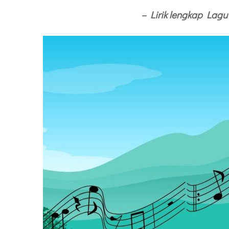
– Lirik lengkap Lag