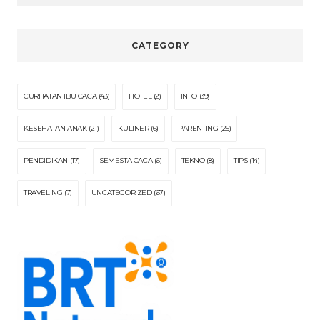
CATEGORY
CURHATAN IBU CACA
(43)
HOTEL
(2)
INFO
(39)
KESEHATAN ANAK
(21)
KULINER
(6)
PARENTING
(25)
PENDIDIKAN
(17)
SEMESTA CACA
(6)
TEKNO
(8)
TIPS
(14)
TRAVELING
(7)
UNCATEGORIZED
(67)