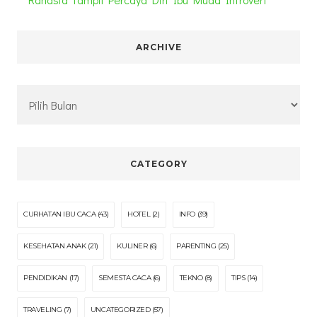
ARCHIVE
Archive
CATEGORY
CURHATAN IBU CACA
(43)
HOTEL
(2)
INFO
(39)
KESEHATAN ANAK
(21)
KULINER
(6)
PARENTING
(25)
PENDIDIKAN
(17)
SEMESTA CACA
(6)
TEKNO
(8)
TIPS
(14)
TRAVELING
(7)
UNCATEGORIZED
(57)