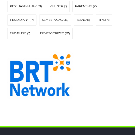
KESEHATAN ANAK
(21)
KULINER
(6)
PARENTING
(25)
PENDIDIKAN
(17)
SEMESTA CACA
(6)
TEKNO
(8)
TIPS
(14)
TRAVELING
(7)
UNCATEGORIZED
(67)