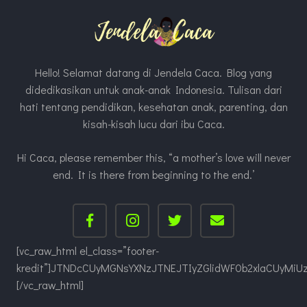
Hello! Selamat datang di Jendela Caca. Blog yang
didedikasikan untuk anak-anak Indonesia. Tulisan dari
hati tentang pendidikan, kesehatan anak, parenting, dan
kisah-kisah lucu dari ibu Caca.
Hi Caca, please remember this, “a mother’s love will never
end. It is there from beginning to the end.’
[vc_raw_html el_class=”footer-
kredit”]JTNDcCUyMGNsYXNzJTNEJTIyZGlidWF0b2xlaCUyMi
[/vc_raw_html]