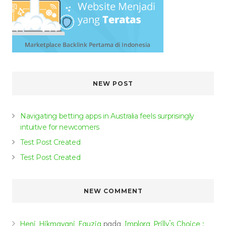
NEW POST
Navigating betting apps in Australia feels surprisingly
intuitive for newcomers
Test Post Created
Test Post Created
NEW COMMENT
Heni Hikmayani Fauzia
pada
Implora Prilly’s Choice :