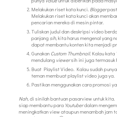
punya
value
untuk diberikan pada masy
Melakukan riset kata kunci.
Blogger
past
Melakukan riset kata kunci akan memb
pencarian mereka di mesin pintar.
Tuliskan judul dan deskripsi video berd
panjang
sih,
kita harus mengenal yang 
dapat membantu konten kita menjadi pri
Gunakan
Custom Thumbnail.
Kalau kata
mendulang
viewer
sih ini juga termasuk
Buat Playlist Video. Kalau sudah puny
teman membuat playlist video juga ya.
Pastikan menggunakan cara promosi ya
Nah,
di sinilah bantuan pasarview untuk kit
siap membantu para
Youtuber
dalam mengemba
meningkatkan view ataupun menambah jam t