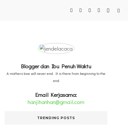
Blogger dan Ibu Penuh Waktu
A mothers love will never end. It is there from beginning to the
end
Email Kerjasama:
hanjihanhan@gmail.com
TRENDING POSTS