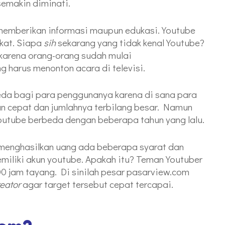
semakin diminati.
memberikan informasi maupun edukasi. Youtube
kat. Siapa
sih
sekarang yang tidak kenal Youtube?
karena orang-orang sudah mulai
g harus menonton acara di televisi.
da bagi para penggunanya karena di sana para
an cepat dan jumlahnya terbilang besar. Namun
youtube berbeda dengan beberapa tahun yang lalu.
 menghasilkan uang ada beberapa syarat dan
emiliki akun youtube. Apakah itu? Teman Youtuber
0 jam tayang. Di sinilah pesar pasarview.com
reator
agar target tersebut cepat tercapai.