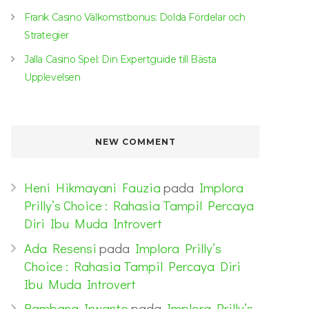
Frank Casino Välkomstbonus: Dolda Fördelar och
Strategier
Jalla Casino Spel: Din Expertguide till Bästa
Upplevelsen
NEW COMMENT
Heni Hikmayani Fauzia
pada
Implora
Prilly’s Choice : Rahasia Tampil Percaya
Diri Ibu Muda Introvert
Ada Resensi
pada
Implora Prilly’s
Choice : Rahasia Tampil Percaya Diri
Ibu Muda Introvert
Bambang Irwanto
pada
Implora Prilly’s