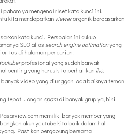
arakat.
i paham ya mengenai riset kata kunci ini.
antu kita mendapatkan
viewer
organik berdasarkan
asarkan kata kunci. Persoalan ini cukup
namanya SEO alias
search engine optimation
yang
oritas di halaman pencarian.
Youtuber
profesional yang sudah banyak
 hal penting yang harus kita perhatikan
lho.
a banyak video yang diunggah, ada baiknya teman-
ng tepat. Jangan
spam
di banyak grup ya, hihi.
a. Pasarview.com memiliki banyak member yang
ngkan akun youtube kita baik dalam hal
ayang. Pastikan bergabung bersama