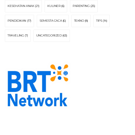
KESEHATAN ANAK
(21)
KULINER
(6)
PARENTING
(25)
PENDIDIKAN
(17)
SEMESTA CACA
(6)
TEKNO
(8)
TIPS
(14)
TRAVELING
(7)
UNCATEGORIZED
(63)