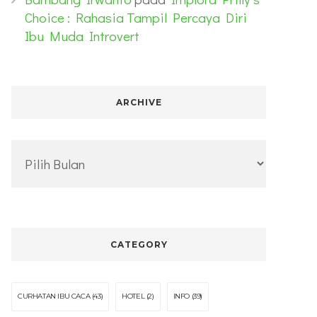
Choice : Rahasia Tampil Percaya Diri
Ibu Muda Introvert
ARCHIVE
Archive
CATEGORY
CURHATAN IBU CACA
(43)
HOTEL
(2)
INFO
(39)