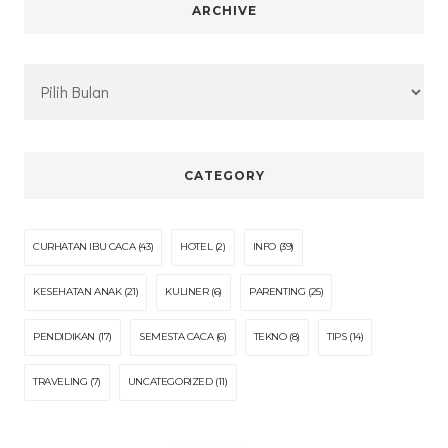
ARCHIVE
Archive
CATEGORY
CURHATAN IBU CACA
(43)
HOTEL
(2)
INFO
(39)
KESEHATAN ANAK
(21)
KULINER
(6)
PARENTING
(25)
PENDIDIKAN
(17)
SEMESTA CACA
(6)
TEKNO
(8)
TIPS
(14)
TRAVELING
(7)
UNCATEGORIZED
(11)