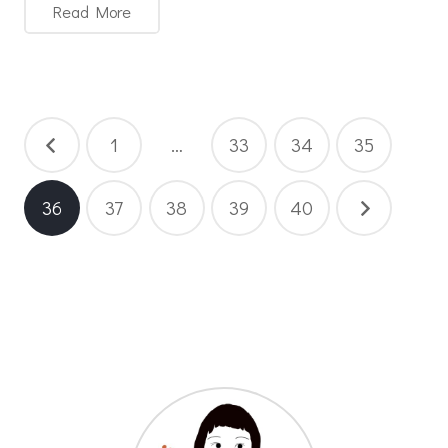
Read More
Paginasi
1
…
33
34
35
pos
36
37
38
39
40